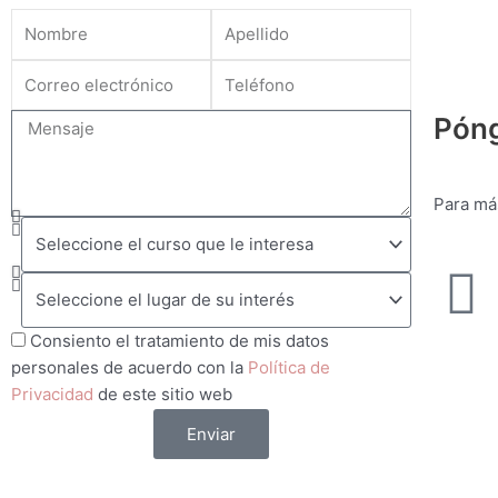
Póng
Para má
F
a
Consiento el tratamiento de mis datos
personales de acuerdo con la
Política de
c
Privacidad
de este sitio web
Enviar
e