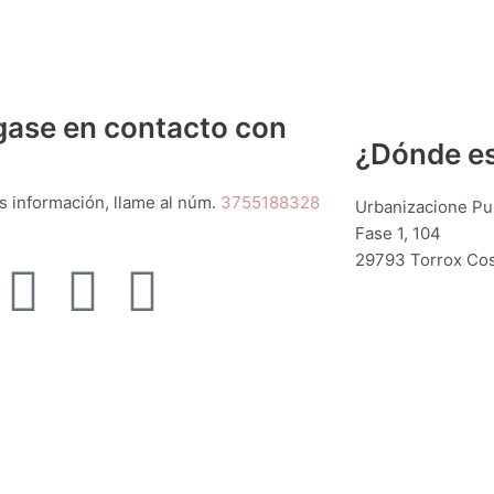
ase en contacto con
¿Dónde e
s información, llame al núm.
3755188328
Urbanizacione Pun
Fase 1, 104
29793 Torrox Cos
I
W
E
n
h
n
s
a
v
t
t
e