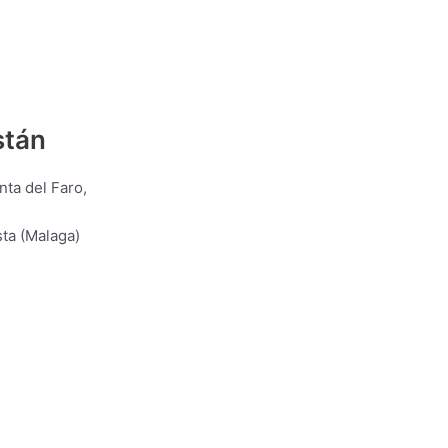
stán
ta del Faro,
ta (Malaga)