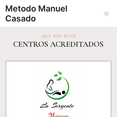
Ir
Main
Metodo Manuel
al
Menu
contenido
Casado
que nos ELIGE
CENTROS ACREDITADOS